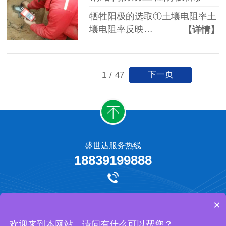
牺牲阳极的选取①土壤电阻率土
壤电阻率反映…
【详情】
下一页
1
/
47
盛世达服务热线
18839199888
牺牲阳极保护
外加电流阴极保护
工程承揽
网站地图
×
河南盛世达防腐工程有限公司 版权所有
欢迎来到本网站，请问有什么可以帮您？