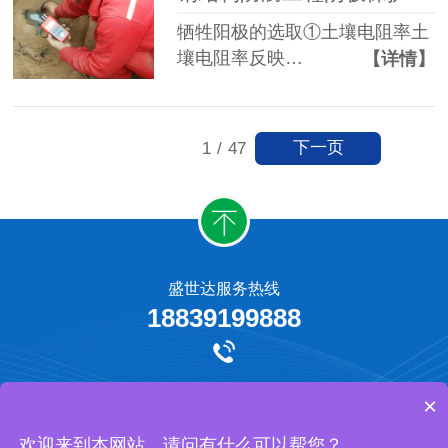
牺牲阳极的选取①土壤电阻率土
壤电阻率反映…
【详情】
下一页
1
/
47
盛世达服务热线
18839199888
牺牲阳极保护
外加电流阴极保护
工程承揽
网站地图
×
河南盛世达防腐工程有限公司 版权所有
欢迎来到本网站，请问有什么可以帮您？