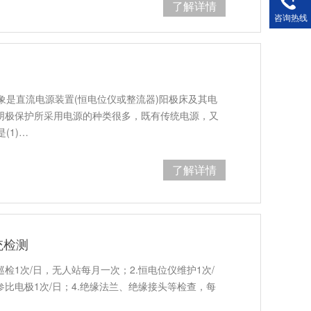
了解详情
咨询热线
象是直流电源装置(恒电位仪或整流器)阳极床及其电
法阴极保护所采用电源的种类很多，既有传统电源，又
(1)…
了解详情
统检测
检1次/日，无人站每月一次；2.恒电位仪维护1次/
参比电极1次/日；4.绝缘法兰、绝缘接头等检查，每