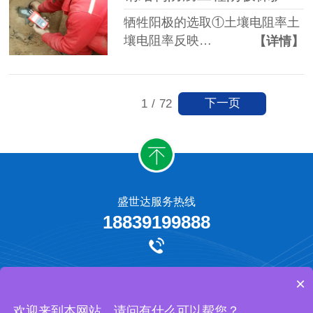
牺牲阳极的选取①土壤电阻率土
壤电阻率反映…
【详情】
下一页
1
/
72
盛世达服务热线
18839199888
牺牲阳极保护
外加电流阴极保护
工程承揽
网站地图
×
河南盛世达防腐工程有限公司 版权所有
欢迎来到本网站，请问有什么可以帮您？