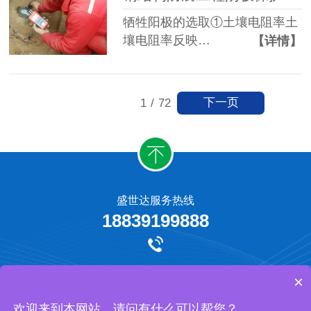
牺牲阳极的选取①土壤电阻率土
壤电阻率反映…
【详情】
下一页
1
/
72
盛世达服务热线
18839199888
牺牲阳极保护
外加电流阴极保护
工程承揽
网站地图
×
河南盛世达防腐工程有限公司 版权所有
欢迎来到本网站，请问有什么可以帮您？