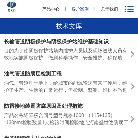
产品中心
客户案例
关于我们
技术文库
长输管道阴极保护与阴极保护站维护基础知识
目的为了使阴极保护站场内维护人员以及现场巡线人员有
效地实施阴极保护，做到科学操作、安全维护、确保质
量、特编此文，提供对站场内及管线上阴极保护系统正常
运行并科学维护指导。防腐蚀的重要意义自然界中，大多
油气管道防腐层检测工程
数金属是以化合状态存在的。通过炼制，被赋予能量，才
油气、管道埋于地下，给城市的能源输送带来了便利，维
从离子状态转变成原子状态。然而，回归自然状态是......
护了生产、生活的正常运行，但检测、监测、维护不当也
会带来隐患。油、气泄漏的直接原因是钢质管道防腐层的
破损、老化、剥离，因防护不当进而出现管体腐蚀从而导
防雷接地装置防腐原因及处理措施
致穿孔，此外也有管道周围环境发生沉降导致管道断裂等
产品名称铝阳极合同号型号规格1000*（115+135）
难以预测和控制的因素。排除油、气管道的安全......
*130mm检验数量1支检验时间检验地点河南盛世达防腐工
程有限公司序号检验项目检验条件要求检验依据结果评定
1原材料AlGB/T1196-1993合格ZGB/T470-