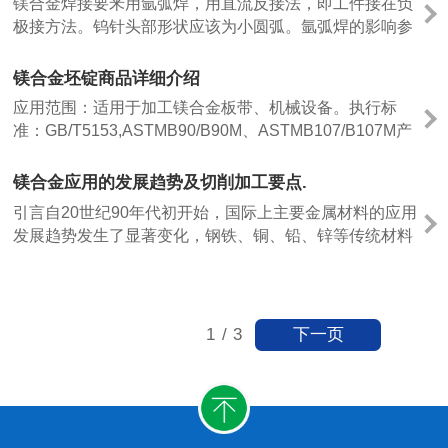
镁合金及其成形工艺的研究方向和应用成果。
镁合金焊接要釆用氩弧焊，用直流反接法，即工件接在负
开发制备技术是国家“863”高科技发展计划项目......
极接方法。钨针头部形状应该为小圆弧。氩弧焊的影响参
数：一、影响因素1.1电流大小1.焊接电流种类及大小一般
根据工件材料选择电流种类，焊接电流大小是决定焊缝熔
镁合金坯锭商品详细介绍
深的主要参数，它主要根据工件材料、厚度、接头形式、
应用范围：适用于加工镁合金板带、机械设备。执行标
焊接位置，有时还考虑焊工技术水平（钨极氩......
准：GB/T5153,ASTMB90/B90M、ASTMB107/B107M产
品材质：AZ31B,AZ31D,AZ61A,AZ80A,AZ91D,ZK系
列，AE系列。加工工艺：釆用半连续浇铸浇铸镁合金，
镁合金应用的发展趋势及切削加工要点.
生产出来的镁合金产品在组织上更细，在成份上更均匀，
引言自20世纪90年代初开始，国际上主要金属材料的应用
内部更致密，具有高强度和高延伸率等优点。1、通过移
发展趋势发生了显著变化，钢铁、铜、铅、锌等传统材料
液，二次精练，......
的应用增长缓慢，而以镁合金为代表的轻金属材料异军突
起，以每年20%的速度持续增长。镁合金可分为铸造镁合
金和变形镁合金。镁合金按合金成分不用主要分为Mg-AI-
Z-M系、Mg-AI-M系和Mg-AI-Si-M系、Mg-AI-RE系、M......
下一页
1
/
3