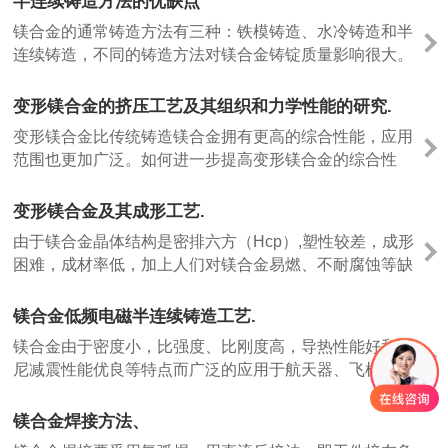
半连续铸造方法的优缺点
1997IGB/T257-1998MgGB/T3499-1995TiGB/T2524-
镁合金的通常铸造方法有三种：铁模铸造、水冷铸造和半
19812表面质量底面刷漆，工作面干净，无油漆和油污
连续铸造，不同的铸造方法对镁合金铸锭质量影响很大。
等；无氧化渣、毛刺、飞边、......
由于产出的铸锭质量与生产效率低，铁模和水冷铸造是陈
旧的方法已很少采用。目前，在工业生产中广泛采用了半
变形镁合金的挤压工艺及其组织和力学性能的研究.
连续铸造法，使得镁合金铸锭的质量有了很大的提高。
变形镁合金比传统铸造镁合金拥有更高的综合性能，应用
范围也更加广泛。如何进一步提高变形镁合金的综合性
能，满足某些结构件“以镁代铝”，甚至“代钢”的性能要求；
减小各向异性，改善镁合金的室温塑性成形能力，简化产
变形镁合金及其成形工艺.
品制备工艺，提高生产效率，降低生产成本，扩大镁合金
由于镁合金晶体结构是密排六方（Hcp）,塑性较差，成形
的应用范围是国内外研究的主要方向。
困难，成材率低，加上人们对镁合金易燃、不耐腐蚀等缺
点的过分夸张和错误的认识，导致变形镁合金没有得到大
规模应用。目前变形镁合金板材、型材以及锻件等生产仍
镁合金低频电磁半连续铸造工艺.
集中在航空航天工业及军事工业等高端领域或部门，没有
镁合金由于密度小，比强度、比刚度高，导热性能好和阻
普及到民用工业领域。在当今社会节约资源和减少污染成
尼减震性能优良等特点而广泛的应用于航天器、飞机、汽
为社会可持续发展战略的要求的背景下，急需加快研究步
车以及电子产品等。随着镁合金用量的不断增加，人们对
伐，转变观念，以推动变形镁合金在民用工业产品领域的
镁合金材料的性能提出了更高的要求。铸锭质量是制约高
镁合金焊接方法、
应用。在此总结变形镁合金及成形工艺的成果，探讨变形
性能镁合金发展的瓶颈。高效、经济的高性能镁合金镁锭