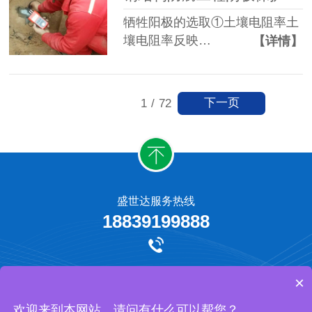
牺牲阳极的选取①土壤电阻率土
壤电阻率反映…
【详情】
下一页
1
/
72
盛世达服务热线
18839199888
牺牲阳极保护
外加电流阴极保护
工程承揽
网站地图
×
河南盛世达防腐工程有限公司 版权所有
欢迎来到本网站，请问有什么可以帮您？