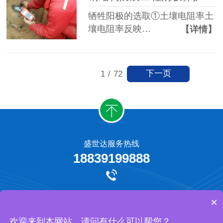
牺牲阳极的选取①土壤电阻率土
壤电阻率反映…
【详情】
下一页
1
/
72
盛世达服务热线
18839199888
牺牲阳极保护
外加电流阴极保护
工程承揽
网站地图
×
河南盛世达防腐工程有限公司 版权所有
欢迎来到本网站，请问有什么可以帮您？