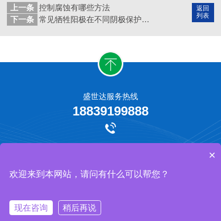
上一条
控制腐蚀有哪些方法
返回
列表
下一条
常见牺牲阳极在不同阴极保护工程中的应用
盛世达服务热线
18839199888
牺牲阳极保护
外加电流阴极保护
工程承揽
网站地图
×
河南盛世达防腐工程有限公司 版权所有
欢迎来到本网站，请问有什么可以帮您？
现在咨询
稍后再说
https://affim.baidu.com/cps/chat?
首页
产品
电话
我们