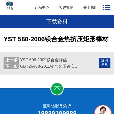
产品中心
客户案例
关于我们
下载资料
YST 588-2006镁合金热挤压矩形棒材
上一条
YST 696-2009镁合金焊丝
返回
列表
下一条
GBT26488-2011镁合金压铸安全生产规范
盛世达服务热线
18839199888