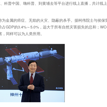
、科普中国、嗨科普、到黄埔去等平台进行线上直播，共计线上
称为金属的癌症、无焰的火灾、隐蔽的杀手。据柯伟院士与侯保
GDP的3.4%～5.0%，远大于所有自然灾害损失的总和；W
危害，同样可以为人类所用。