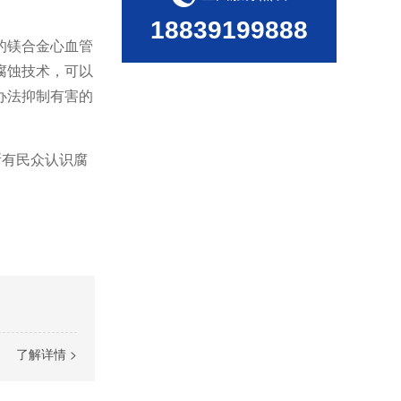
18839199888
的镁合金心血管
腐蚀技术，可以
办法抑制有害的
所有民众认识腐
了解详情 >