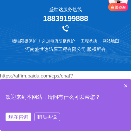
盛世达服务热线
18839199888
牺牲阳极保护
外加电流阴极保护
工程承揽
网站地图
河南盛世达防腐工程有限公司 版权所有
https://affim.baidu.com/cps/chat?
×
siteId=18789077&userId=45460472&siteToken=74eace9bc
欢迎来到本网站，请问有什么可以帮您？
现在咨询
稍后再说
首页
产品
电话
我们