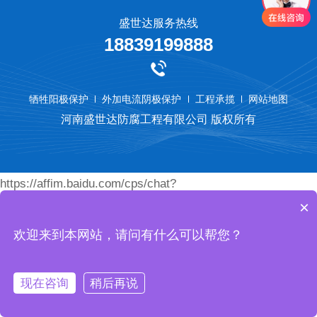
盛世达服务热线
18839199888
牺牲阳极保护
外加电流阴极保护
工程承揽
网站地图
河南盛世达防腐工程有限公司 版权所有
https://affim.baidu.com/cps/chat?
×
siteId=18789077&userId=45460472&siteToken=74eace9bc
欢迎来到本网站，请问有什么可以帮您？
现在咨询
稍后再说
首页
产品
电话
我们