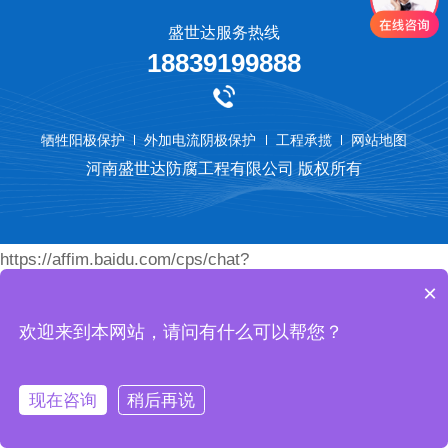
盛世达服务热线
18839199888
牺牲阳极保护
外加电流阴极保护
工程承揽
网站地图
河南盛世达防腐工程有限公司 版权所有
https://affim.baidu.com/cps/chat?
×
siteId=18789077&userId=45460472&siteToken=74eace9bc
欢迎来到本网站，请问有什么可以帮您？
现在咨询
稍后再说
首页
产品
电话
我们