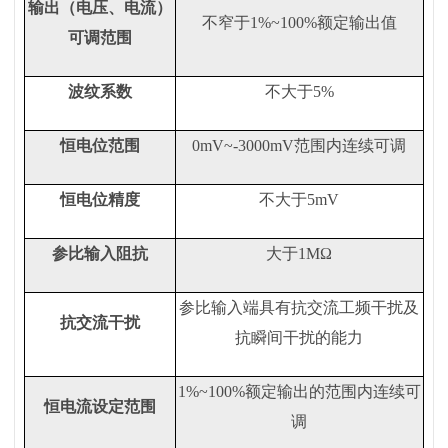
输出（电压、电流）
不窄于
1%~100%
额定输出值
可调范围
波纹系数
不大于
5%
恒电位范围
0mV~-3000mV
范围内连续可调
恒电位精度
不大于
5mV
参比输入阻抗
大于
1M
Ω
参比输入端具有抗交流工频干扰及
抗交流干扰
抗瞬间干扰的能力
1%~100%
额定输出的范围内连续可
恒电流设定范围
调