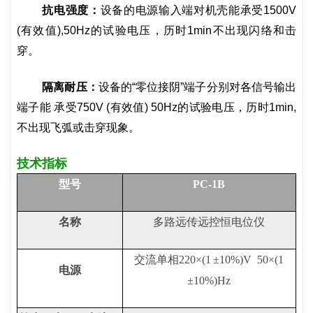
抗电强度：
设备的电源输入端对机壳能承受1500V
(有效值),50Hz的试验电压，历时1min不出现闪络和击
穿。
隔离耐压：
设备的“零位接阴”端子分别对各信号输出
端子能 承受750V (有效值) 50Hz的试验电压，历时1min,
不出现飞弧或击穿现象。
技术指标
型号
PC-1B
名称
多路远传远控恒电位仪
交流单相
220
×
(1
±
10%)V
50
×
(1
电源
±
10%)Hz